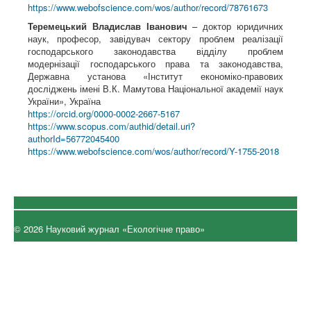
https://www.webofscience.com/wos/author/record/78761673
Теремецький Владислав Іванович
– доктор юридичних
наук, професор, завідувач сектору проблем реалізації
господарського законодавства відділу проблем
модернізації господарського права та законодавства,
Державна установа «Інститут економіко-правових
досліджень імені В.К. Мамутова Національної академії наук
України», Україна
https://orcid.org/0000-0002-2667-5167
https://www.scopus.com/authid/detail.uri?
authorId=56772045400
https://www.webofscience.com/wos/author/record/Y-1755-2018
© 2026 Науковий журнал «Екологічне право»