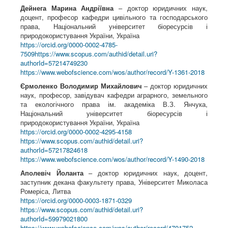
Дейнега Марина Андріївна
– доктор юридичних наук,
доцент, професор кафедри цивільного та господарського
права, Національний університет біоресурсів і
природокористування України, Україна
https://orcid.org/0000-0002-4785-
7509
https://www.scopus.com/authid/detail.uri?
authorId=57214749230
https://www.webofscience.com/wos/author/record/Y-1361-2018
Єрмоленко Володимир Михайлович
– доктор юридичних
наук, професор, завідувач кафедри аграрного, земельного
та екологічного права ім. академіка В.З. Янчука,
Національний університет біоресурсів і
природокористування України, Україна
https://orcid.org/0000-0002-4295-4158
https://www.scopus.com/authid/detail.uri?
authorId=57217824618
https://www.webofscience.com/wos/author/record/Y-1490-2018
Аполевіч Йоланта
– доктор юридичних наук, доцент,
заступник декана факультету права, Університет Миколаса
Ромеріса, Литва
https://orcid.org/0000-0003-1871-0329
https://www.scopus.com/authid/detail.uri?
authorId=59979021800
https://www.webofscience.com/wos/author/record/4701752