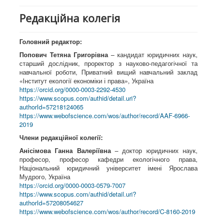
Редакційна колегія
Головний редактор:
Попович Тетяна Григорівна
– кандидат юридичних наук,
старший дослідник, проректор з науково-педагогічної та
навчальної роботи, Приватний вищий навчальний заклад
«Інститут екології економіки і права», Україна
https://orcid.org/0000-0003-2292-4530
https://www.scopus.com/authid/detail.uri?
authorId=57218124065
https://www.webofscience.com/wos/author/record/AAF-6966-
2019
Члени редакційної колегії:
Анісімова Ганна Валеріївна
– доктор юридичних наук,
професор, професор кафедри екологічного права,
Національний юридичний університет імені Ярослава
Мудрого, Україна
https://orcid.org/0000-0003-0579-7007
https://www.scopus.com/authid/detail.uri?
authorId=57208054627
https://www.webofscience.com/wos/author/record/C-8160-2019