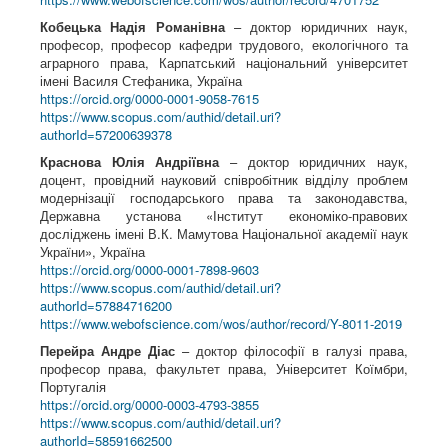
Кобецька Надія Романівна
– доктор юридичних наук,
професор, професор кафедри трудового, екологічного та
аграрного права, Карпатський національний університет
імені Василя Стефаника, Україна
https://orcid.org/0000-0001-9058-7615
https://www.scopus.com/authid/detail.uri?
authorId=57200639378
Краснова Юлія Андріївна
– доктор юридичних наук,
доцент, провідний науковий співробітник відділу проблем
модернізації господарського права та законодавства,
Державна установа «Інститут економіко-правових
досліджень імені В.К. Мамутова Національної академії наук
України», Україна
https://orcid.org/0000-0001-7898-9603
https://www.scopus.com/authid/detail.uri?
authorId=57884716200
https://www.webofscience.com/wos/author/record/Y-8011-2019
Перейра Андре Діас
– доктор філософії в галузі права,
професор права, факультет права, Університет Коїмбри,
Португалія
https://orcid.org/0000-0003-4793-3855
https://www.scopus.com/authid/detail.uri?
authorId=58591662500