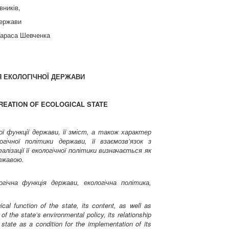
вників,
держави
 Тараса Шевченка
Я ЕКОЛОГІЧНОЇ ДЕРЖАВИ
REATION OF ECOLOGICAL STATE
ї функції держави, її зміст, а також характер
гічної політики держави, її взаємозв’язок з
лізації її екологічної політики визначається як
ржавою.
огічна функція держави, екологічна політика,
cal function of the state, its content, as well as
of the state’s environmental policy, its relationship
 state as a condition for the implementation of its