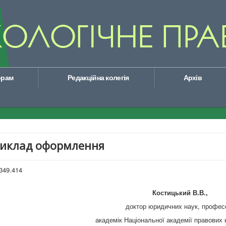
орам
Редакційна колегія
Архів
иклад оформлення
349.414
Костицький В.В.,
доктор юридичних наук, профес
академік Національної академії правових 