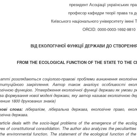
президент Асоціації українських пра
професор кафедри теорії права та 
Київського національного університету імені
ORCID: 0000-0003-1692-9810
ВІД ЕКОЛОГІЧНОЇ ФУНКЦІЇ ДЕРЖАВИ ДО СТВОРЕНН
FROM THE ECOLOGICAL FUNCTION OF THE STATE TO THE C
атті розглядаються соціолого-правові проблеми виникнення екологічно
титуційного закріплення. Автор також аналізує особливості еколо
огічною функцією. Утвердження екологічної функції держави як умови реа
ва формування нової моделі держави, яку автор називає екологічною де
менше 1800 друкованих знаків)
ові слова:
лібералізм, ліберальна держава, екологічне право, екол
огічна держава.
rticle deals with the socio-legal problems of the emergence of the ecologi
res of constitutional consolidation. The author also analyzes the peculiarities 
the environmental function. The statement of the ecological function of the