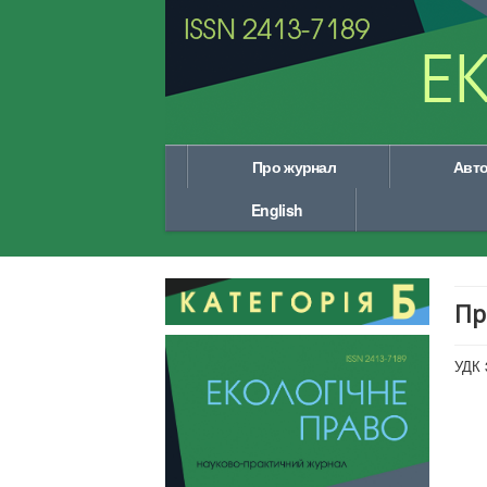
Про журнал
Авт
English
Пр
УДК 