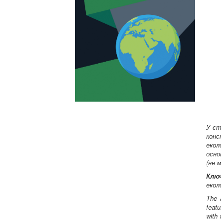
У ст
конс
екол
осно
(не 
Ключ
екол
The a
featu
with 