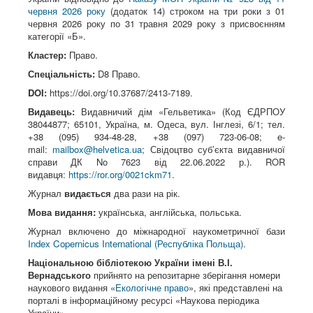
червня 2026 року
(додаток 14) строком на три роки з 01
червня 2026 року по 31 травня 2029 року з присвоєнням
категорії «Б».
Кластер:
Право.
Спеціальність:
D8 Право.
DOI:
https://doi.org/10.37687/2413-7189.
Видавець:
Видавничий дім «Гельветика» (Код ЄДРПОУ
38044877; 65101, Україна, м. Одеса, вул. Інглезі, 6/1; тел.
+38 (095) 934-48-28, +38 (097) 723-06-08; e-
mail:
mailbox@helvetica.ua
; Свідоцтво суб’єкта видавничої
справи ДК No 7623 від 22.06.2022 р.). ROR
видавця:
https://ror.org/0021ckm71
.
Журнал
видається
два рази на рік.
Мова видання:
українська, англійська, польська.
Журнал включено до міжнародної наукометричної бази
Index Copernicus International (Республіка Польща)
.
Національною бібліотекою України імені В.І.
Вернадського
прийнято на репозитарне зберігання номери
наукового видання «
Екологічне право
», які представлені на
порталі в інформаційному ресурсі «Наукова періодика
України».