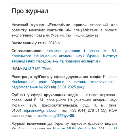
Про журнал
Науковий журнал
«Екологічне право»
створений для
розвитку наукових контактів між спеціалістами в області
екологічного права як України, так і інших держав.
Заснований
у квітні 2013 р.
Співзасновники:
Інститут держави і права ім. В.І.
Корецького Національної академії наук України
,
Інститут
законодавчих передбачень та правової експертизи
ISSN:
2413-7189 (Print)
Реєстрація суб'єкта у сфері друкованих медіа:
Рішення
Національної ради України з питань телебачення і
радіомовлення № 220 від 23.01.2025 року.
Суб’єкт у сфері друкованих медіа
– Інститут держави і
права імені В. М. Корецького Національної академії наук
України (вул. Трьохсвятительська, буд. 4, м. Київ,
01001,
idpnanu@gmail.com
,
тел. +38 (044) 278 51 55). ROR
засновника:
https://ror.org/022nyvr86
.
Журнал включений до Переліку наукових фахових видань
України відповідно до
Наказу МОН України № 928 від 11