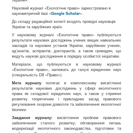
Науковий журнал «Екологічне право» зареєстровано в
наукометричній базі
«Google Scholar»
.
До складу редакційної колегії входять провідні науковців
України та зарубіжних країн.
У науковому журналі «Екологічне право» публікуються
результати наукових досліджень учених вищих навчальних
закладів та наукових установ України, зарубіжних учених,
ад’юнктів, аспірантів, докторантів, а також громадян, що
ведуть наукові дослідження в порядку особистої ініціативи.
Матеріали, що публікуються в науковому журналі
«Екологічне право», належать до галузі юридичних наук
(спеціальність D8 «Право»).
Мета журналу
полягає в комплексному висвітленні
результатів наукових досліджень у сфері екологічного
права як складової юридичних наук, а також у сприянні
розвитку теоретичних і прикладних засад правового
регулювання охорони довкілля та забезпечення екологічної
безпеки.
Завдання журналу:
висвітлення проблем правового
забезпечення сталого розвитку; обговоренння питань
модернізації екологічного законодавства, підготовки та